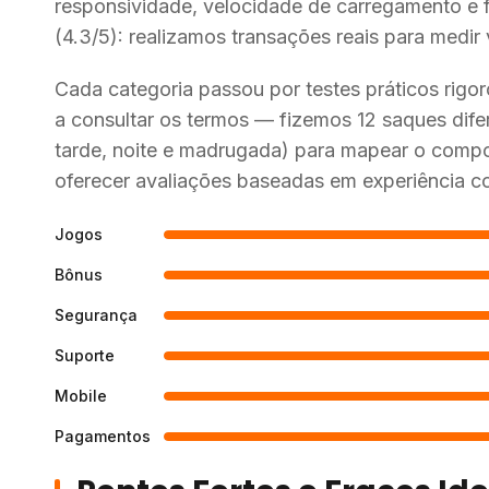
responsividade, velocidade de carregamento e 
(4.3/5): realizamos transações reais para medir 
Cada categoria passou por testes práticos rigo
a consultar os termos — fizemos 12 saques dife
tarde, noite e madrugada) para mapear o compo
oferecer avaliações baseadas em experiência co
Jogos
Bônus
Segurança
Suporte
Mobile
Pagamentos