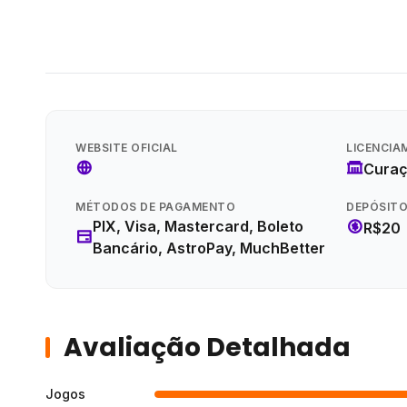
WEBSITE OFICIAL
LICENCIA
Curaç
MÉTODOS DE PAGAMENTO
DEPÓSITO
PIX, Visa, Mastercard, Boleto
R$20
Bancário, AstroPay, MuchBetter
Avaliação Detalhada
Jogos