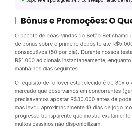
Suporte em português 24/7 com tempo médio de resp
Bônus e Promoções: O Que
O pacote de boas-vindas do Betão Bet chamou n
de bônus sobre o primeiro depósito até R$5.000
consecutivos (50 por dia). Durante nossos tes
R$1.000 adicionais instantaneamente, enquanto 
manhã nos dias seguintes.
O requisito de rollover estabelecido é de 30x 
mercado que observamos em concorrentes (geral
precisávamos apostar R$30.000 antes de poder
mas levou aproximadamente 18 dias de jogo mo
progresso transparente que mostra exatamente 
muitos cassinos não disponibilizam.