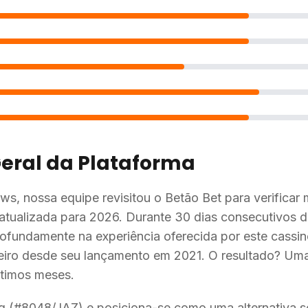
Geral da Plataforma
s, nossa equipe revisitou o Betão Bet para verificar 
atualizada para 2026. Durante 30 dias consecutivos d
rofundamente na experiência oferecida por este cassin
iro desde seu lançamento em 2021. O resultado? Um
ltimos meses.
 (#8048/JAZ) e posiciona-se como uma alternativa só