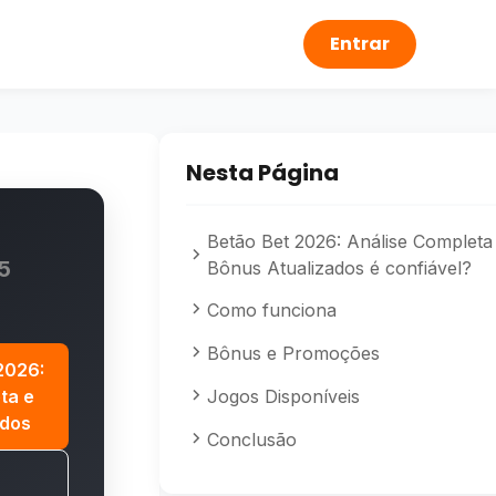
Entrar
Nesta Página
Betão Bet 2026: Análise Completa
5
Bônus Atualizados é confiável?
Como funciona
Bônus e Promoções
2026:
Jogos Disponíveis
ta e
ados
Conclusão