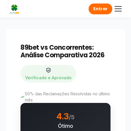
Entrar
89bet vs Concorrentes:
Análise Comparativa 2026
Verificado e Aprovado
50% das Reclamações Resolvidas no último
mês
4.3
/5
Ótimo