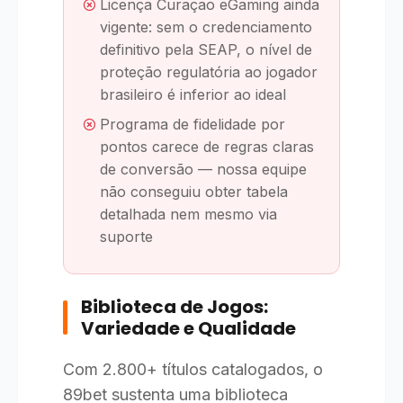
Licença Curaçao eGaming ainda
vigente: sem o credenciamento
definitivo pela SEAP, o nível de
proteção regulatória ao jogador
brasileiro é inferior ao ideal
Programa de fidelidade por
pontos carece de regras claras
de conversão — nossa equipe
não conseguiu obter tabela
detalhada nem mesmo via
suporte
Biblioteca de Jogos:
Variedade e Qualidade
Com 2.800+ títulos catalogados, o
89bet sustenta uma biblioteca