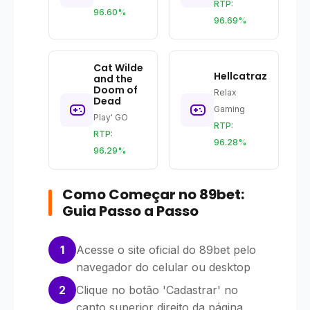
RTP:
96.60%
96.69%
Cat Wilde
Hellcatraz
and the
Doom of
Relax
Dead
Gaming
Play' GO
RTP:
RTP:
96.28%
96.29%
Como Começar no 89bet:
Guia Passo a Passo
1
Acesse o site oficial do 89bet pelo
navegador do celular ou desktop
2
Clique no botão 'Cadastrar' no
canto superior direito da página