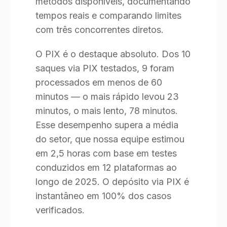
métodos disponíveis, documentando
tempos reais e comparando limites
com três concorrentes diretos.
O PIX é o destaque absoluto. Dos 10
saques via PIX testados, 9 foram
processados em menos de 60
minutos — o mais rápido levou 23
minutos, o mais lento, 78 minutos.
Esse desempenho supera a média
do setor, que nossa equipe estimou
em 2,5 horas com base em testes
conduzidos em 12 plataformas ao
longo de 2025. O depósito via PIX é
instantâneo em 100% dos casos
verificados.