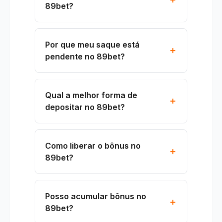
89bet?
Por que meu saque está
pendente no 89bet?
Qual a melhor forma de
depositar no 89bet?
Como liberar o bônus no
89bet?
Posso acumular bônus no
89bet?