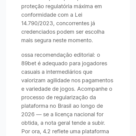
proteção regulatória máxima em
conformidade com a Lei
14.790/2023, concorrentes já
credenciados podem ser escolha
mais segura neste momento.
ossa recomendação editorial: o
89bet é adequado para jogadores
casuais a intermediários que
valorizam agilidade nos pagamentos
e variedade de jogos. Acompanhe o
processo de regularização da
plataforma no Brasil ao longo de
2026 — se a licença nacional for
obtida, a nota geral tende a subir.
Por ora, 4.2 reflete uma plataforma