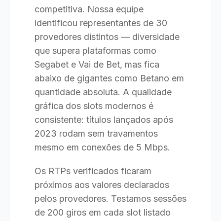
competitiva. Nossa equipe
identificou representantes de 30
provedores distintos — diversidade
que supera plataformas como
Segabet e Vai de Bet, mas fica
abaixo de gigantes como Betano em
quantidade absoluta. A qualidade
gráfica dos slots modernos é
consistente: títulos lançados após
2023 rodam sem travamentos
mesmo em conexões de 5 Mbps.
Os RTPs verificados ficaram
próximos aos valores declarados
pelos provedores. Testamos sessões
de 200 giros em cada slot listado