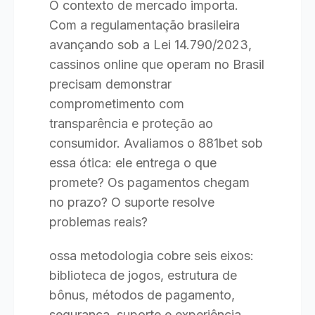
O contexto de mercado importa.
Com a regulamentação brasileira
avançando sob a Lei 14.790/2023,
cassinos online que operam no Brasil
precisam demonstrar
comprometimento com
transparência e proteção ao
consumidor. Avaliamos o 881bet sob
essa ótica: ele entrega o que
promete? Os pagamentos chegam
no prazo? O suporte resolve
problemas reais?
ossa metodologia cobre seis eixos:
biblioteca de jogos, estrutura de
bônus, métodos de pagamento,
segurança, suporte e experiência