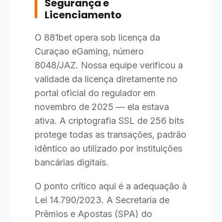
Segurança e
Licenciamento
O 881bet opera sob licença da
Curaçao eGaming, número
8048/JAZ. Nossa equipe verificou a
validade da licença diretamente no
portal oficial do regulador em
novembro de 2025 — ela estava
ativa. A criptografia SSL de 256 bits
protege todas as transações, padrão
idêntico ao utilizado por instituições
bancárias digitais.
O ponto crítico aqui é a adequação à
Lei 14.790/2023. A Secretaria de
Prêmios e Apostas (SPA) do