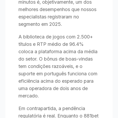
minutos é, objetivamente, um dos
melhores desempenhos que nossos
especialistas registraram no
segmento em 2025.
A biblioteca de jogos com 2.500+
títulos e RTP médio de 96.4%
coloca a plataforma acima da média
do setor. O bônus de boas-vindas
tem condições razoáveis, e o
suporte em português funciona com
eficiência acima do esperado para
uma operadora de dois anos de
mercado.
Em contrapartida, a pendência
regulatória é real. Enquanto o 881bet