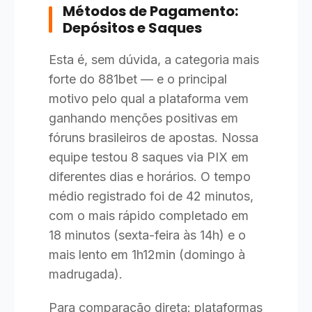
Métodos de Pagamento:
Depósitos e Saques
Esta é, sem dúvida, a categoria mais
forte do 881bet — e o principal
motivo pelo qual a plataforma vem
ganhando menções positivas em
fóruns brasileiros de apostas. Nossa
equipe testou 8 saques via PIX em
diferentes dias e horários. O tempo
médio registrado foi de 42 minutos,
com o mais rápido completado em
18 minutos (sexta-feira às 14h) e o
mais lento em 1h12min (domingo à
madrugada).
Para comparação direta: plataformas