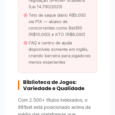
regulação SPA/MF brasileira
(Lei 14.790/2023)
Teto de saque diário R$5.000
via PIX — abaixo de
concorrentes como Bet365
(R$10.000) e KTO (R$8.000)
FAQ e centro de ajuda
disponíveis somente em inglês,
criando barreira para jogadores
menos experientes
Biblioteca de Jogos:
Variedade e Qualidade
Com 2.500+ títulos indexados, o
881bet está posicionado acima da
média das plataformas que