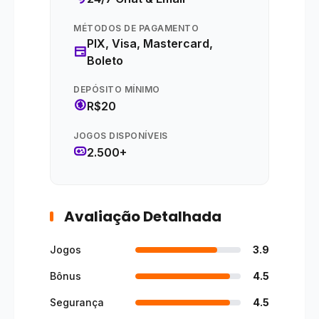
MÉTODOS DE PAGAMENTO
PIX, Visa, Mastercard,
Boleto
DEPÓSITO MÍNIMO
R$20
JOGOS DISPONÍVEIS
2.500+
Avaliação Detalhada
Jogos
3.9
Bônus
4.5
Segurança
4.5