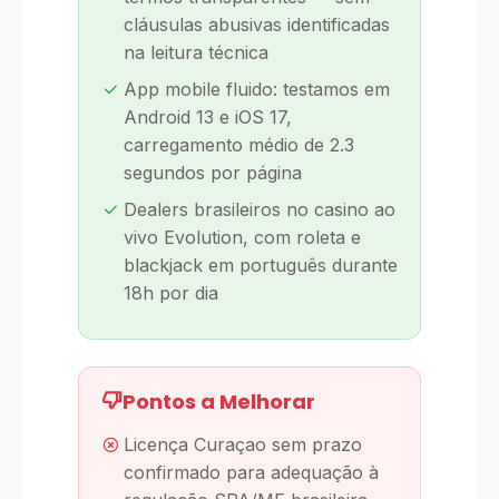
cláusulas abusivas identificadas
na leitura técnica
App mobile fluido: testamos em
Android 13 e iOS 17,
carregamento médio de 2.3
segundos por página
Dealers brasileiros no casino ao
vivo Evolution, com roleta e
blackjack em português durante
18h por dia
Pontos a Melhorar
Licença Curaçao sem prazo
confirmado para adequação à