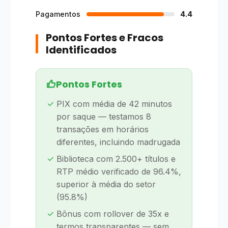
Pagamentos
4.4
Pontos Fortes e Fracos
Identificados
Pontos Fortes
PIX com média de 42 minutos
por saque — testamos 8
transações em horários
diferentes, incluindo madrugada
Biblioteca com 2.500+ títulos e
RTP médio verificado de 96.4%,
superior à média do setor
(95.8%)
Bônus com rollover de 35x e
termos transparentes — sem