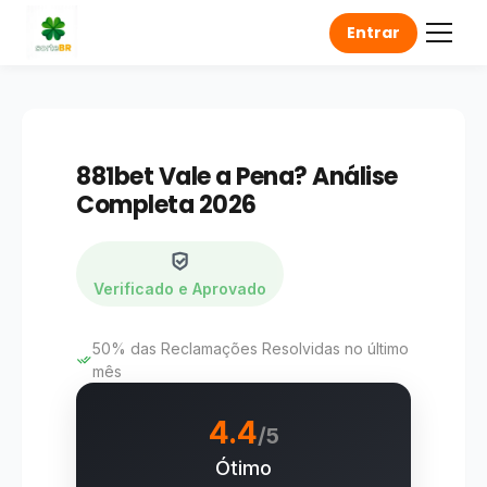
Entrar
881bet Vale a Pena? Análise
Completa 2026
Verificado e Aprovado
50% das Reclamações Resolvidas no último
mês
4.4
/5
Ótimo