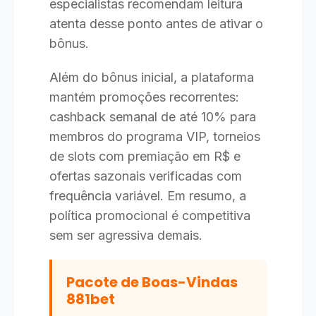
especialistas recomendam leitura
atenta desse ponto antes de ativar o
bônus.
Além do bônus inicial, a plataforma
mantém promoções recorrentes:
cashback semanal de até 10% para
membros do programa VIP, torneios
de slots com premiação em R$ e
ofertas sazonais verificadas com
frequência variável. Em resumo, a
política promocional é competitiva
sem ser agressiva demais.
Pacote de Boas-Vindas
881bet