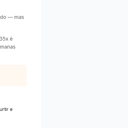
cado — mas
 35x é
semanas
rtir e