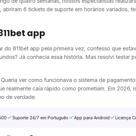
longo de quatro semanas, nossos especialistas realizar
, abriram 6 tickets de suporte em horários variados, t
811bet app
r do 811bet app pela primeira vez, confesso que estav
dos? Já conhecia essa história. Mas resolvi testar p
 Queria ver como funcionava o sistema de pagamento
que realmente caía rápido como prometiam. Em 2026, i
neo de verdade.
.500
Suporte 24/7 em Português
App para Android
Licença C