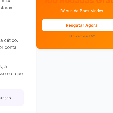
100 Rodadas Grát
am 14
estaram
Bônus de Boas-vindas
Resgatar Agora
*Aplicam-se T&C
a cético.
or conta
s, a
sso é o que
uraçao