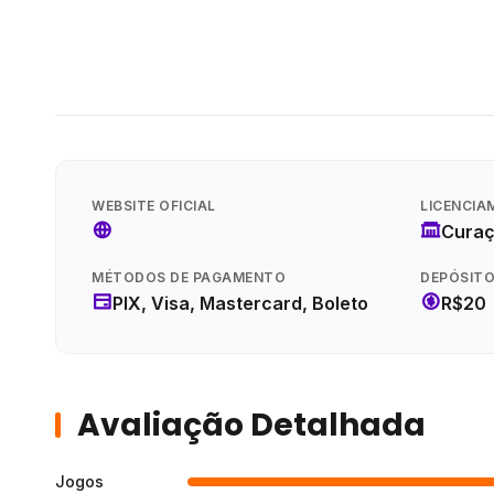
WEBSITE OFICIAL
LICENCIA
Curaç
MÉTODOS DE PAGAMENTO
DEPÓSITO
PIX, Visa, Mastercard, Boleto
R$20
Avaliação Detalhada
Jogos