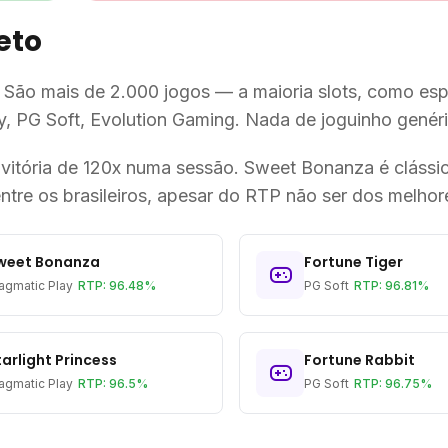
eto
 São mais de 2.000 jogos — a maioria slots, como es
y, PG Soft, Evolution Gaming. Nada de joguinho genér
vitória de 120x numa sessão. Sweet Bonanza é cláss
ntre os brasileiros, apesar do RTP não ser dos melhor
weet Bonanza
Fortune Tiger
agmatic Play
RTP: 96.48%
PG Soft
RTP: 96.81%
tarlight Princess
Fortune Rabbit
agmatic Play
RTP: 96.5%
PG Soft
RTP: 96.75%