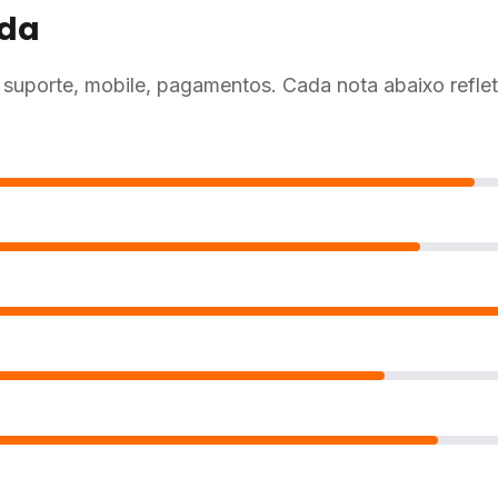
ada
, suporte, mobile, pagamentos. Cada nota abaixo refle