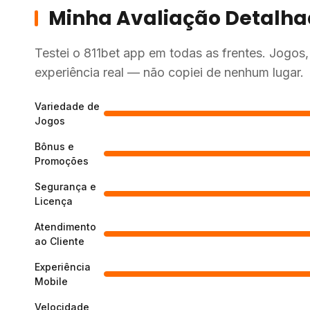
Minha Avaliação Detalh
Testei o 811bet app em todas as frentes. Jogos
experiência real — não copiei de nenhum lugar.
Variedade de
Jogos
Bônus e
Promoções
Segurança e
Licença
Atendimento
ao Cliente
Experiência
Mobile
Velocidade