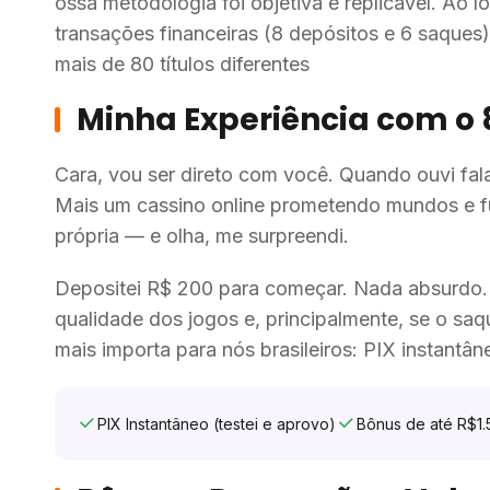
ossa metodologia foi objetiva e replicável. Ao 
transações financeiras (8 depósitos e 6 saques)
mais de 80 títulos diferentes
Minha Experiência com o 
Cara, vou ser direto com você. Quando ouvi fala
Mais um cassino online prometendo mundos e fun
própria — e olha, me surpreendi.
Depositei R$ 200 para começar. Nada absurdo.
qualidade dos jogos e, principalmente, se o sa
mais importa para nós brasileiros: PIX instantâ
PIX Instantâneo (testei e aprovo)
Bônus de até R$1