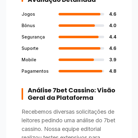
Jogos
4.6
Bônus
4.0
Segurança
4.4
Suporte
4.6
Mobile
3.9
Pagamentos
4.8
Análise 7bet Cassino: Visão
Geral da Plataforma
Recebemos diversas solicitações de
leitores pedindo uma análise do 7bet
cassino. Nossa equipe editorial
realizou testes extensivos para