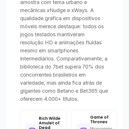
amostra com tema urbano e
mecânicas xNudge e xWays. A
qualidade gráfica em dispositivos
móveis merece destaque: todos os
jogos testados mantiveram
resolução HD e animações fluidas
mesmo em smartphones
intermediários. Comparativamente, a
biblioteca do 7bet supera 70% dos
concorrentes brasileiros em
variedade, mas ainda fica atrás de
gigantes como Betano e Bet365 que
oferecem 4.000+ títulos.
Game of
Rich Wilde
Thrones
Amulet of
Dead
Microgaming