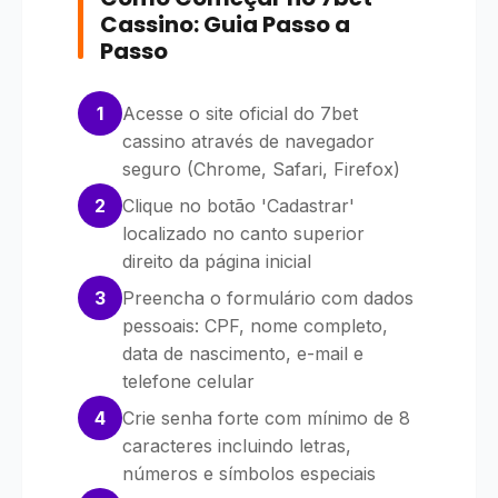
Cassino: Guia Passo a
Passo
1
Acesse o site oficial do 7bet
cassino através de navegador
seguro (Chrome, Safari, Firefox)
2
Clique no botão 'Cadastrar'
localizado no canto superior
direito da página inicial
3
Preencha o formulário com dados
pessoais: CPF, nome completo,
data de nascimento, e-mail e
telefone celular
4
Crie senha forte com mínimo de 8
caracteres incluindo letras,
números e símbolos especiais