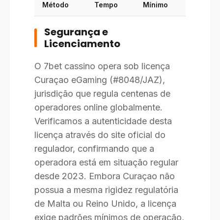
Método
Tempo
Mínimo
Segurança e
Licenciamento
O 7bet cassino opera sob licença
Curaçao eGaming (#8048/JAZ),
jurisdição que regula centenas de
operadores online globalmente.
Verificamos a autenticidade desta
licença através do site oficial do
regulador, confirmando que a
operadora está em situação regular
desde 2023. Embora Curaçao não
possua a mesma rigidez regulatória
de Malta ou Reino Unido, a licença
exige padrões mínimos de operação,