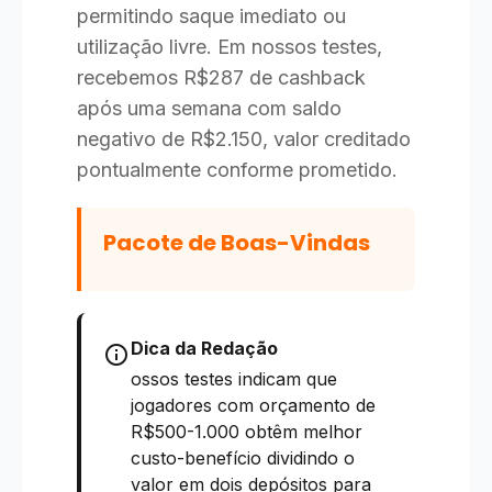
permitindo saque imediato ou
utilização livre. Em nossos testes,
recebemos R$287 de cashback
após uma semana com saldo
negativo de R$2.150, valor creditado
pontualmente conforme prometido.
Pacote de Boas-Vindas
Dica da Redação
ossos testes indicam que
jogadores com orçamento de
R$500-1.000 obtêm melhor
custo-benefício dividindo o
valor em dois depósitos para