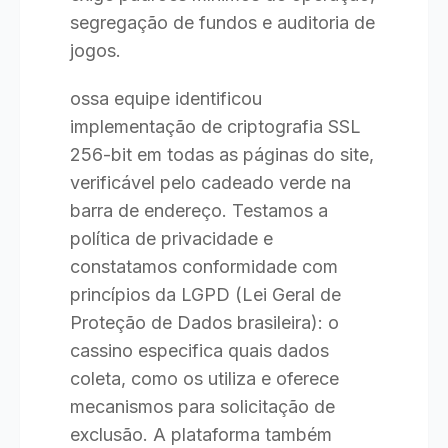
segregação de fundos e auditoria de
jogos.
ossa equipe identificou
implementação de criptografia SSL
256-bit em todas as páginas do site,
verificável pelo cadeado verde na
barra de endereço. Testamos a
política de privacidade e
constatamos conformidade com
princípios da LGPD (Lei Geral de
Proteção de Dados brasileira): o
cassino especifica quais dados
coleta, como os utiliza e oferece
mecanismos para solicitação de
exclusão. A plataforma também