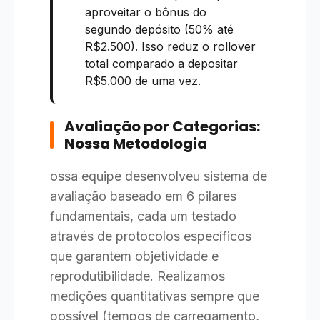
aproveitar o bônus do
segundo depósito (50% até
R$2.500). Isso reduz o rollover
total comparado a depositar
R$5.000 de uma vez.
Avaliação por Categorias:
Nossa Metodologia
ossa equipe desenvolveu sistema de
avaliação baseado em 6 pilares
fundamentais, cada um testado
através de protocolos específicos
que garantem objetividade e
reprodutibilidade. Realizamos
medições quantitativas sempre que
possível (tempos de carregamento,