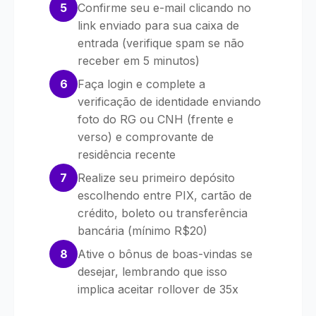
5
Confirme seu e-mail clicando no
link enviado para sua caixa de
entrada (verifique spam se não
receber em 5 minutos)
6
Faça login e complete a
verificação de identidade enviando
foto do RG ou CNH (frente e
verso) e comprovante de
residência recente
7
Realize seu primeiro depósito
escolhendo entre PIX, cartão de
crédito, boleto ou transferência
bancária (mínimo R$20)
8
Ative o bônus de boas-vindas se
desejar, lembrando que isso
implica aceitar rollover de 35x