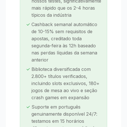
nossos testes, significativamente
mais rápido que os 2-4 horas
típicos da indústria
Cashback semanal automático
de 10-15% sem requisitos de
apostas, creditado toda
segunda-feira às 12h baseado
nas perdas líquidas da semana
anterior
Biblioteca diversificada com
2.800+ títulos verificados,
incluindo slots exclusivos, 180+
jogos de mesa ao vivo e seção
crash games em expansão
Suporte em português
genuinamente disponível 24/7:
testamos em 15 horários