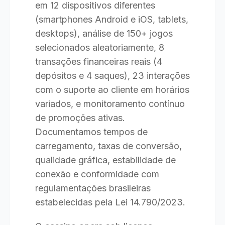
em 12 dispositivos diferentes
(smartphones Android e iOS, tablets,
desktops), análise de 150+ jogos
selecionados aleatoriamente, 8
transações financeiras reais (4
depósitos e 4 saques), 23 interações
com o suporte ao cliente em horários
variados, e monitoramento contínuo
de promoções ativas.
Documentamos tempos de
carregamento, taxas de conversão,
qualidade gráfica, estabilidade de
conexão e conformidade com
regulamentações brasileiras
estabelecidas pela Lei 14.790/2023.