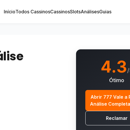
Início
Todos Cassinos
Cassinos
Slots
Análises
Guias
álise
4.3
/
Ótimo
Abrir 777 Vale a
Análise Complet
Reclamar