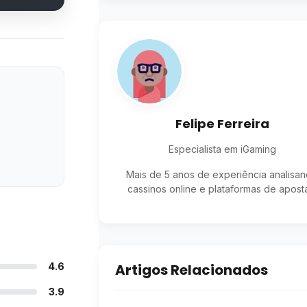
Felipe Ferreira
Especialista em iGaming
Mais de 5 anos de experiência analisa
cassinos online e plataformas de apost
4.6
Artigos Relacionados
3.9