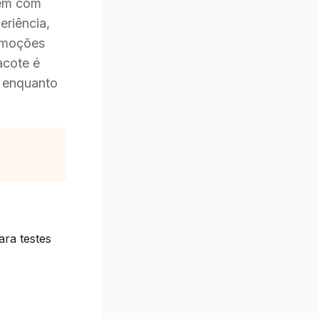
rém com
eriência,
omoções
acote é
, enquanto
ara testes