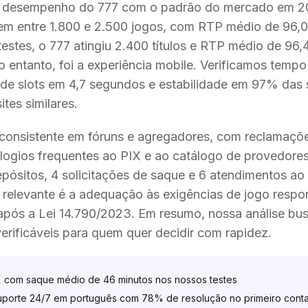
 o desempenho do 777 com o padrão do mercado em 2
ecem entre 1.800 e 2.500 jogos, com RTP médio de 96
testes, o 777 atingiu 2.400 títulos e RTP médio de 96
 entanto, foi a experiência mobile. Verificamos tempo
de slots em 4,7 segundos e estabilidade em 97% das 
es similares.
consistente em fóruns e agregadores, com reclamaçõ
 elogios frequentes ao PIX e ao catálogo de provedore
depósitos, 4 solicitações de saque e 6 atendimentos ao
o relevante é a adequação às exigências de jogo respo
após a Lei 14.790/2023. Em resumo, nossa análise bus
erificáveis para quem quer decidir com rapidez.
X com saque médio de 46 minutos nos nossos testes
uporte 24/7 em português com 78% de resolução no primeiro cont