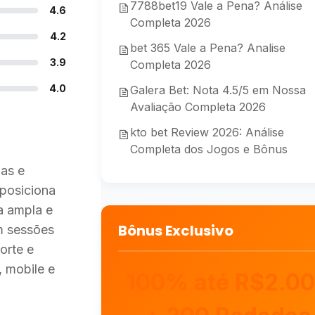
7788bet19 Vale a Pena? Análise
4.6
Completa 2026
4.2
bet 365 Vale a Pena? Analise
3.9
Completa 2026
4.0
Galera Bet: Nota 4.5/5 em Nossa
Avaliação Completa 2026
kto bet Review 2026: Análise
Completa dos Jogos e Bônus
ias e
 posiciona
a ampla e
Bônus Exclusivo
m sessões
orte e
, mobile e
100% até R$2.0