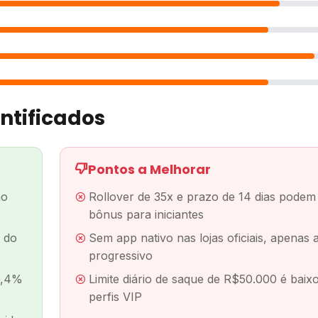
entificados
Pontos a Melhorar
ão
Rollover de 35x e prazo de 14 dias podem 
bônus para iniciantes
 do
Sem app nativo nas lojas oficiais, apenas
progressivo
6,4%
Limite diário de saque de R$50.000 é baix
perfis VIP