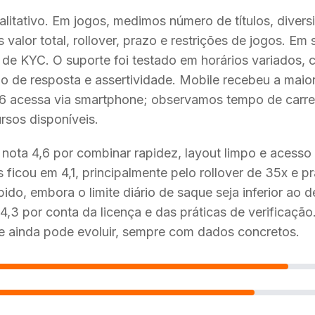
litativo. Em jogos, medimos número de títulos, diver
alor total, rollover, prazo e restrições de jogos. Em
as de KYC. O suporte foi testado em horários variados,
 de resposta e assertividade. Mobile recebeu a maior
026 acessa via smartphone; observamos tempo de carr
rsos disponíveis.
 nota 4,6 por combinar rapidez, layout limpo e acesso
 ficou em 4,1, principalmente pelo rollover de 35x e p
do, embora o limite diário de saque seja inferior ao 
4,3 por conta da licença e das práticas de verificaçã
de ainda pode evoluir, sempre com dados concretos.