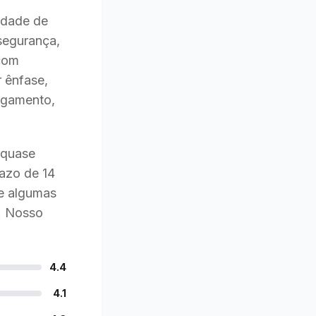
sidade de
 segurança,
 com
 ênfase,
egamento,
 quase
razo de 14
de algumas
o. Nosso
4.4
4.1