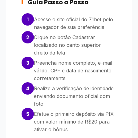
Guia Passo a Passo
1
Acesse o site oficial do 71bet pelo
navegador de sua preferência
2
Clique no botão Cadastrar
localizado no canto superior
direito da tela
3
Preencha nome completo, e-mail
válido, CPF e data de nascimento
corretamente
4
Realize a verificação de identidade
enviando documento oficial com
foto
5
Efetue o primeiro depósito via PIX
com valor mínimo de R$20 para
ativar o bônus