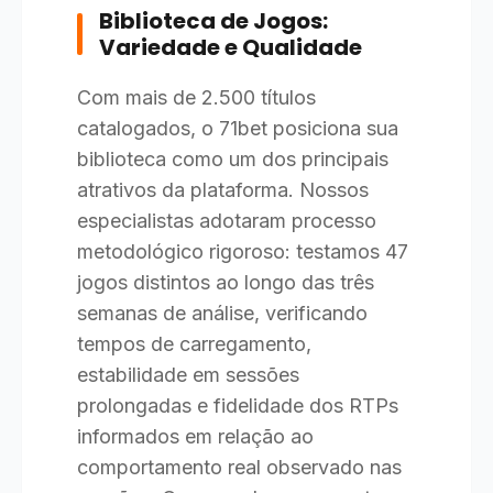
Biblioteca de Jogos:
Variedade e Qualidade
Com mais de 2.500 títulos
catalogados, o 71bet posiciona sua
biblioteca como um dos principais
atrativos da plataforma. Nossos
especialistas adotaram processo
metodológico rigoroso: testamos 47
jogos distintos ao longo das três
semanas de análise, verificando
tempos de carregamento,
estabilidade em sessões
prolongadas e fidelidade dos RTPs
informados em relação ao
comportamento real observado nas