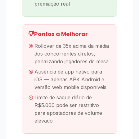
premiação real
Pontos a Melhorar
Rollover de 35x acima da média
dos concorrentes diretos,
penalizando jogadores de mesa
Ausência de app nativo para
iOS — apenas APK Android e
versão web mobile disponíveis
Limite de saque diário de
R$5.000 pode ser restritivo
para apostadores de volume
elevado