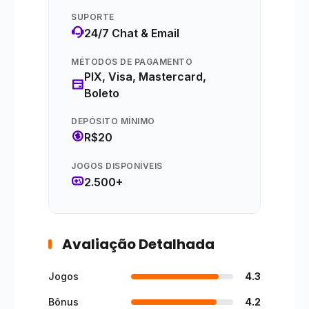
SUPORTE
24/7 Chat & Email
MÉTODOS DE PAGAMENTO
PIX, Visa, Mastercard,
Boleto
DEPÓSITO MÍNIMO
R$20
JOGOS DISPONÍVEIS
2.500+
Avaliação Detalhada
Jogos
4.3
Bônus
4.2