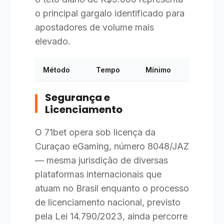
o principal gargalo identificado para
apostadores de volume mais
elevado.
Método
Tempo
Mínimo
Segurança e
Licenciamento
O 71bet opera sob licença da
Curaçao eGaming, número 8048/JAZ
— mesma jurisdição de diversas
plataformas internacionais que
atuam no Brasil enquanto o processo
de licenciamento nacional, previsto
pela Lei 14.790/2023, ainda percorre