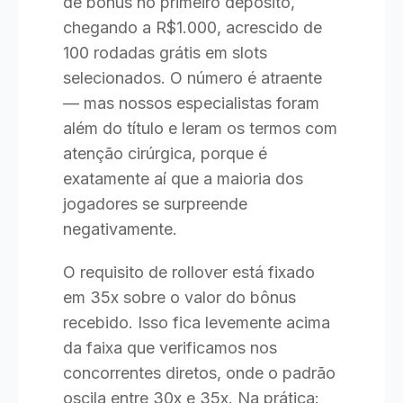
de bônus no primeiro depósito,
chegando a R$1.000, acrescido de
100 rodadas grátis em slots
selecionados. O número é atraente
— mas nossos especialistas foram
além do título e leram os termos com
atenção cirúrgica, porque é
exatamente aí que a maioria dos
jogadores se surpreende
negativamente.
O requisito de rollover está fixado
em 35x sobre o valor do bônus
recebido. Isso fica levemente acima
da faixa que verificamos nos
concorrentes diretos, onde o padrão
oscila entre 30x e 35x. Na prática: