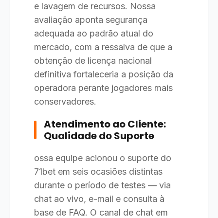
e lavagem de recursos. Nossa
avaliação aponta segurança
adequada ao padrão atual do
mercado, com a ressalva de que a
obtenção de licença nacional
definitiva fortaleceria a posição da
operadora perante jogadores mais
conservadores.
Atendimento ao Cliente:
Qualidade do Suporte
ossa equipe acionou o suporte do
71bet em seis ocasiões distintas
durante o período de testes — via
chat ao vivo, e-mail e consulta à
base de FAQ. O canal de chat em