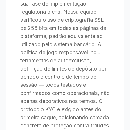
sua fase de implementação
regulatória plena. Nossa equipe
verificou o uso de criptografia SSL
de 256 bits em todas as páginas da
plataforma, padrão equivalente ao
utilizado pelo sistema bancário. A
política de jogo responsável inclui
ferramentas de autoexclusão,
definição de limites de depósito por
período e controle de tempo de
sessão — todos testados e
confirmados como operacionais, não
apenas decorativos nos termos. O
protocolo KYC é exigido antes do
primeiro saque, adicionando camada
concreta de proteção contra fraudes