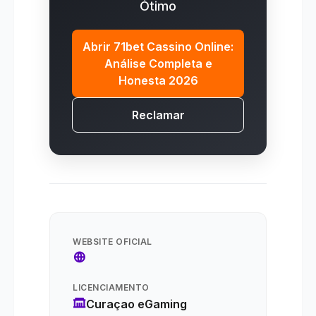
Ótimo
Abrir 71bet Cassino Online:
Análise Completa e
Honesta 2026
Reclamar
WEBSITE OFICIAL
LICENCIAMENTO
Curaçao eGaming