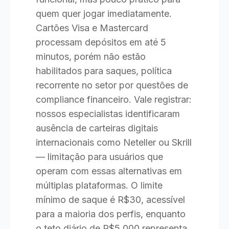
quem quer jogar imediatamente.
Cartões Visa e Mastercard
processam depósitos em até 5
minutos, porém não estão
habilitados para saques, política
recorrente no setor por questões de
compliance financeiro. Vale registrar:
nossos especialistas identificaram
ausência de carteiras digitais
internacionais como Neteller ou Skrill
— limitação para usuários que
operam com essas alternativas em
múltiplas plataformas. O limite
mínimo de saque é R$30, acessível
para a maioria dos perfis, enquanto
o teto diário de R$5.000 representa