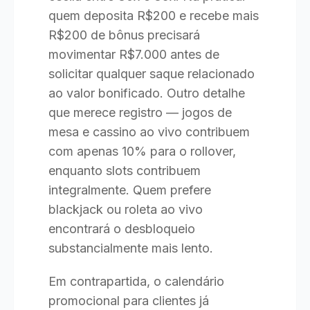
quem deposita R$200 e recebe mais
R$200 de bônus precisará
movimentar R$7.000 antes de
solicitar qualquer saque relacionado
ao valor bonificado. Outro detalhe
que merece registro — jogos de
mesa e cassino ao vivo contribuem
com apenas 10% para o rollover,
enquanto slots contribuem
integralmente. Quem prefere
blackjack ou roleta ao vivo
encontrará o desbloqueio
substancialmente mais lento.
Em contrapartida, o calendário
promocional para clientes já