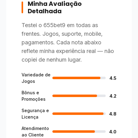
Minha Avaliação
Detalhada
Testei o 655bet9 em todas as
frentes. Jogos, suporte, mobile,
pagamentos. Cada nota abaixo
reflete minha experiência real — não
copiei de nenhum lugar.
Variedade de
4.5
Jogos
Bônus e
4.2
Promoções
Segurança e
4.8
Licença
Atendimento
4.0
ao Cliente