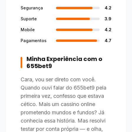
Segurança
4.2
Suporte
3.9
Mobile
4.2
Pagamentos
4.7
Minha Experiência com o
655bet9
Cara, vou ser direto com você.
Quando ouvi falar do 655bet9 pela
primeira vez, confesso que estava
cético. Mais um cassino online
prometendo mundos e fundos? Já
conhecia essa história. Mas resolvi
testar por conta própria — e olha,