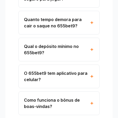
Quanto tempo demora para
cair o saque no 655bet9?
Qual o depósito mínimo no
655bet9?
O 655bet9 tem aplicativo para
celular?
Como funciona o bônus de
boas-vindas?