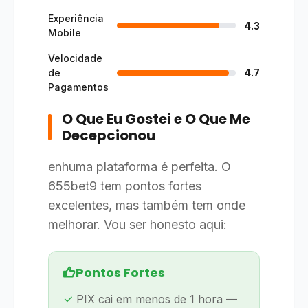
Experiência
4.3
Mobile
Velocidade
de
4.7
Pagamentos
O Que Eu Gostei e O Que Me
Decepcionou
enhuma plataforma é perfeita. O
655bet9 tem pontos fortes
excelentes, mas também tem onde
melhorar. Vou ser honesto aqui:
Pontos Fortes
PIX cai em menos de 1 hora —