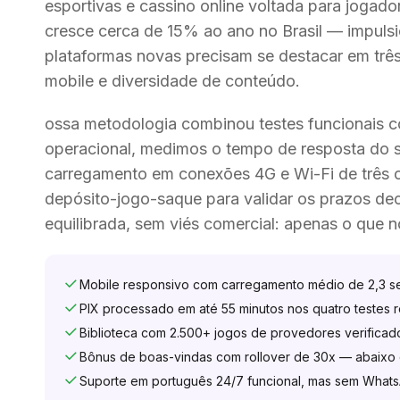
esportivas e cassino online voltada para jogado
cresce cerca de 15% ao ano no Brasil — impul
plataformas novas precisam se destacar em três 
mobile e diversidade de conteúdo.
ossa metodologia combinou testes funcionais co
operacional, medimos o tempo de resposta do s
carregamento em conexões 4G e Wi-Fi de três o
depósito-jogo-saque para validar os prazos dec
equilibrada, sem viés comercial: apenas o que n
Mobile responsivo com carregamento médio de 2,3 
PIX processado em até 55 minutos nos quatro testes 
Biblioteca com 2.500+ jogos de provedores verificad
Bônus de boas-vindas com rollover de 30x — abaixo
Suporte em português 24/7 funcional, mas sem Whats