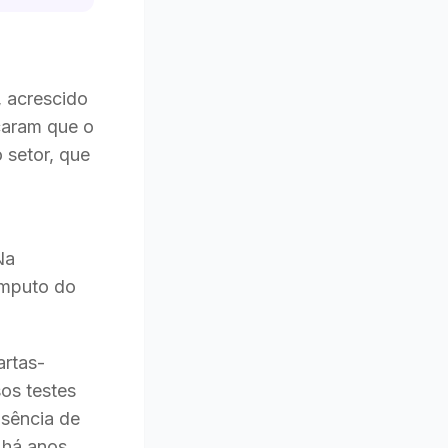
, acrescido
icaram que o
 setor, que
Na
ômputo do
artas-
os testes
sência de
 há anos.