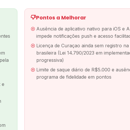
Pontos a Melhorar
Ausência de aplicativo nativo para iOS e 
entes
impede notificações push e acesso facilita
Licença de Curaçao ainda sem registro n
 em
brasileira (Lei 14.790/2023 em implement
pela
progressiva)
Limite de saque diário de R$5.000 e ausên
programa de fidelidade em pontos
 e
m
com