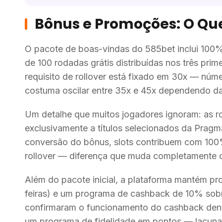
Bônus e Promoções: O Que
O pacote de boas-vindas do 585bet inclui 100%
de 100 rodadas grátis distribuídas nos três prim
requisito de rollover está fixado em 30x — núm
costuma oscilar entre 35x e 45x dependendo da
Um detalhe que muitos jogadores ignoram: as rod
exclusivamente a títulos selecionados da Prag
conversão do bônus, slots contribuem com 10
rollover — diferença que muda completamente o
Além do pacote inicial, a plataforma mantém p
feiras) e um programa de cashback de 10% sobre
confirmaram o funcionamento do cashback dent
um programa de fidelidade em pontos — lacuna 