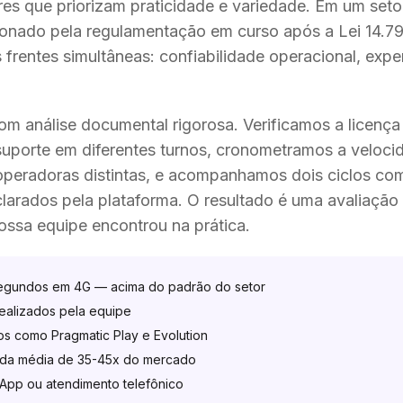
res que priorizam praticidade e variedade. Em um seto
sionado pela regulamentação em curso após a Lei 14.
frentes simultâneas: confiabilidade operacional, expe
m análise documental rigorosa. Verificamos a licença
uporte em diferentes turnos, cronometramos a veloci
peradoras distintas, e acompanhamos dois ciclos co
larados pela plataforma. O resultado é uma avaliação
ossa equipe encontrou na prática.
segundos em 4G — acima do padrão do setor
realizados pela equipe
os como Pragmatic Play e Evolution
 da média de 35-45x do mercado
App ou atendimento telefônico