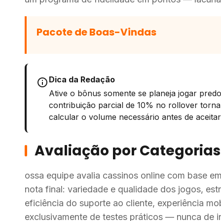
Pacote de Boas-Vindas
Dica da Redação
Ative o bônus somente se planeja jogar predo
contribuição parcial de 10% no rollover tor
calcular o volume necessário antes de aceitar
Avaliação por Categorias
ossa equipe avalia cassinos online com base em
nota final: variedade e qualidade dos jogos, es
eficiência do suporte ao cliente, experiência m
exclusivamente de testes práticos — nunca de i