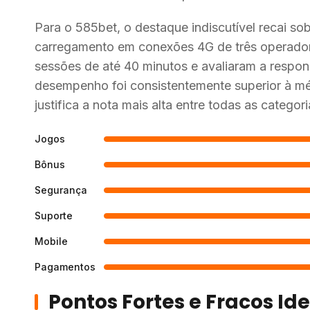
Para o 585bet, o destaque indiscutível recai so
carregamento em conexões 4G de três operadora
sessões de até 40 minutos e avaliaram a respon
desempenho foi consistentemente superior à m
justifica a nota mais alta entre todas as categori
Jogos
Bônus
Segurança
Suporte
Mobile
Pagamentos
Pontos Fortes e Fracos Id