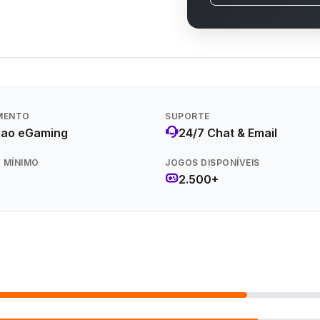
MENTO
SUPORTE
ao eGaming
24/7 Chat & Email
 MÍNIMO
JOGOS DISPONÍVEIS
2.500+