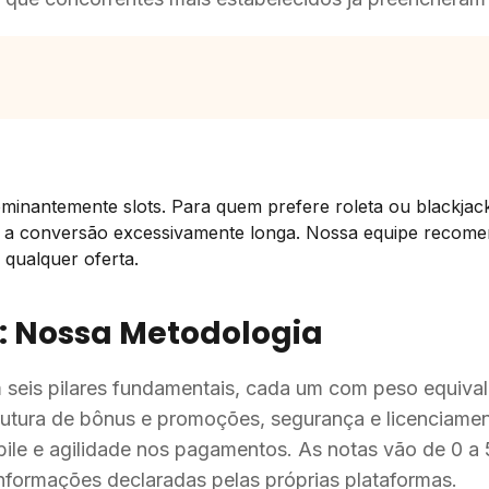
minantemente slots. Para quem prefere roleta ou blackjack
na a conversão excessivamente longa. Nossa equipe recom
 qualquer oferta.
: Nossa Metodologia
 seis pilares fundamentais, cada um com peso equival
trutura de bônus e promoções, segurança e licenciamen
obile e agilidade nos pagamentos. As notas vão de 0 a
nformações declaradas pelas próprias plataformas.