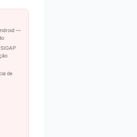
Android —
do
a SIGAP
ação
cia de