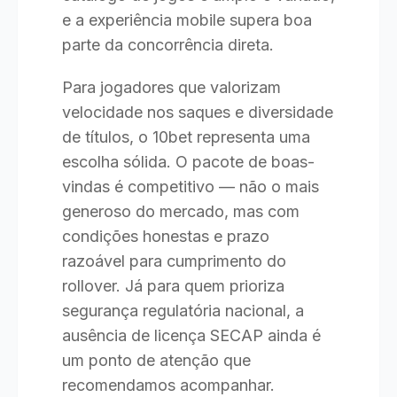
e a experiência mobile supera boa
parte da concorrência direta.
Para jogadores que valorizam
velocidade nos saques e diversidade
de títulos, o 10bet representa uma
escolha sólida. O pacote de boas-
vindas é competitivo — não o mais
generoso do mercado, mas com
condições honestas e prazo
razoável para cumprimento do
rollover. Já para quem prioriza
segurança regulatória nacional, a
ausência de licença SECAP ainda é
um ponto de atenção que
recomendamos acompanhar.