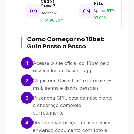
Chaos
Hi Lo
Crew 2
Spribe
RTP:
Hacksaw
97.00%
RTP: 96.30%
Como Começar no 10bet:
Guia Passo a Passo
1
Acesse o site oficial do 10bet pelo
navegador ou baixe o app
2
Clique em 'Cadastrar' e informe e-
mail, senha e dados pessoais
3
Preencha CPF, data de nascimento
e endereço completo
corretamente
4
Realize a verificação de identidade
enviando documento com foto e