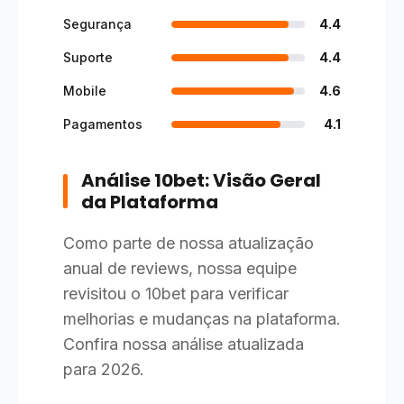
Segurança
4.4
Suporte
4.4
Mobile
4.6
Pagamentos
4.1
Análise 10bet: Visão Geral
da Plataforma
Como parte de nossa atualização
anual de reviews, nossa equipe
revisitou o 10bet para verificar
melhorias e mudanças na plataforma.
Confira nossa análise atualizada
para 2026.