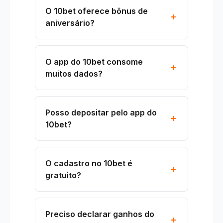
O 10bet oferece bônus de
aniversário?
O app do 10bet consome
muitos dados?
Posso depositar pelo app do
10bet?
O cadastro no 10bet é
gratuito?
Preciso declarar ganhos do