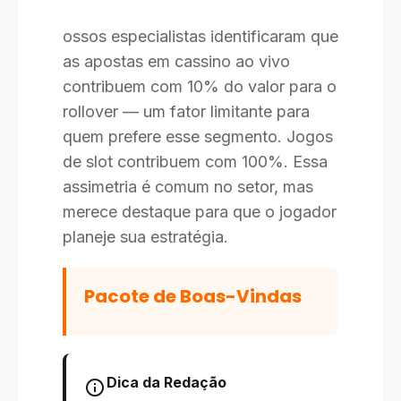
ossos especialistas identificaram que
as apostas em cassino ao vivo
contribuem com 10% do valor para o
rollover — um fator limitante para
quem prefere esse segmento. Jogos
de slot contribuem com 100%. Essa
assimetria é comum no setor, mas
merece destaque para que o jogador
planeje sua estratégia.
Pacote de Boas-Vindas
Dica da Redação