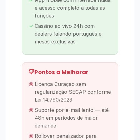
App mobile com interface fluida
e acesso completo a todas as
funções
Cassino ao vivo 24h com
dealers falando português e
mesas exclusivas
Pontos a Melhorar
Licença Curaçao sem
regularização SECAP conforme
Lei 14.790/2023
Suporte por e-mail lento — até
48h em períodos de maior
demanda
Rollover penalizador para