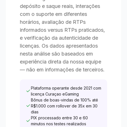
depósito e saque reais, interações
com o suporte em diferentes
horários, avaliação de RTPs
informados versus RTPs praticados,
e verificação da autenticidade de
licenças. Os dados apresentados
nesta análise são baseados em
experiência direta da nossa equipe
— não em informações de terceiros.
Plataforma operante desde 2021 com
licença Curaçao eGaming
Bônus de boas-vindas de 100% até
R$1.000 com rollover de 35x em 30
dias
PIX processado entre 30 e 60
minutos nos testes realizados