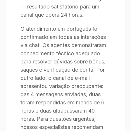
— resultado satisfatório para um
canal que opera 24 horas.
O atendimento em português foi
confirmado em todas as interações
via chat. Os agentes demonstraram
conhecimento técnico adequado
para resolver dúvidas sobre bônus,
saques e verificação de conta. Por
outro lado, o canal de e-mail
apresentou variação preocupante:
das 4 mensagens enviadas, duas
foram respondidas em menos de 6
horas e duas ultrapassaram 40
horas. Para questões urgentes,
nossos especialistas recomendam