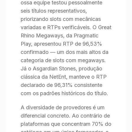
ossa equipe testou pessoalmente
seis títulos representativos,
priorizando slots com mecânicas
variadas e RTPs verificáveis. O Great
Rhino Megaways, da Pragmatic
Play, apresentou RTP de 96,53%
confirmado — um dos mais altos da
categoria de slots com megaways.
Já o Asgardian Stones, produção
clássica da NetEnt, manteve o RTP
declarado de 96,31% consistente
com os padrões históricos do título.
A diversidade de provedores é um
diferencial concreto. Ao contrário de
plataformas que concentram 70% do