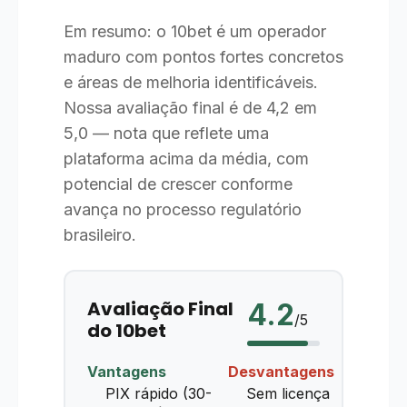
Em resumo: o 10bet é um operador
maduro com pontos fortes concretos
e áreas de melhoria identificáveis.
Nossa avaliação final é de 4,2 em
5,0 — nota que reflete uma
plataforma acima da média, com
potencial de crescer conforme
avança no processo regulatório
brasileiro.
Avaliação Final
4.2
/5
do 10bet
Vantagens
Desvantagens
PIX rápido (30-
Sem licença