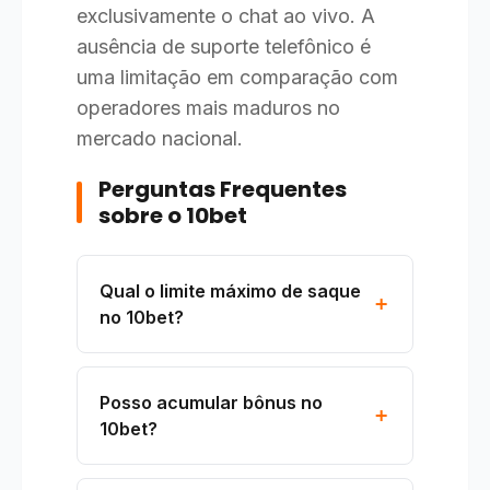
exclusivamente o chat ao vivo. A
ausência de suporte telefônico é
uma limitação em comparação com
operadores mais maduros no
mercado nacional.
Perguntas Frequentes
sobre o 10bet
Qual o limite máximo de saque
no 10bet?
Posso acumular bônus no
10bet?