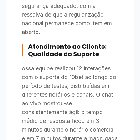
segurança adequado, com a
ressalva de que a regularização
nacional permanece como item em
aberto.
Atendimento ao Cliente:
Qualidade do Suporte
ossa equipe realizou 12 interações
com o suporte do 10bet ao longo do
período de testes, distribuídas em
diferentes horários e canais. O chat
ao vivo mostrou-se
consistentemente ágil: o tempo
médio de resposta ficou em 3
minutos durante o horário comercial
e em 7 minutos durante a madrugada