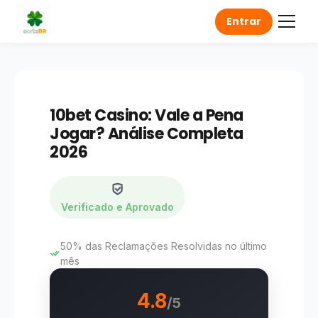
Entrar
10bet Casino: Vale a Pena
Jogar? Análise Completa
2026
Verificado e Aprovado
50% das Reclamações Resolvidas no último
mês
4.8
/5