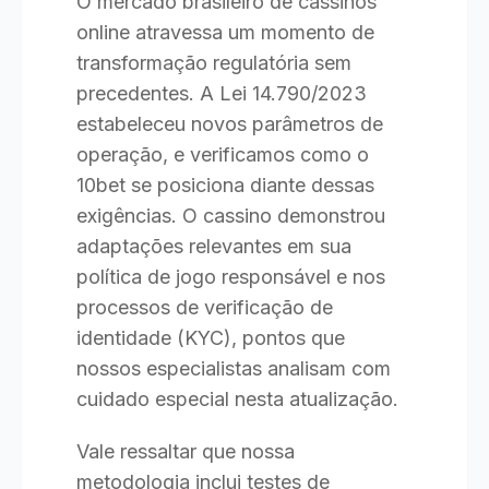
O mercado brasileiro de cassinos
online atravessa um momento de
transformação regulatória sem
precedentes. A Lei 14.790/2023
estabeleceu novos parâmetros de
operação, e verificamos como o
10bet se posiciona diante dessas
exigências. O cassino demonstrou
adaptações relevantes em sua
política de jogo responsável e nos
processos de verificação de
identidade (KYC), pontos que
nossos especialistas analisam com
cuidado especial nesta atualização.
Vale ressaltar que nossa
metodologia inclui testes de